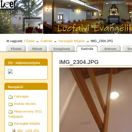
Személyes
Bekezdések
Tovább
eszközök
a
tartalomhoz
|
Ugrás
a
navigációhoz
→
→
→
Itt vagyunk:
Főoldal
Galériák
Harangláb felújítás
IMG_2304.JPG
Főoldal
Rólunk
Szolgálatok
Galériák
Arhívum
Te
IMG_2304.JPG
1% - teljesmosoly.hu
Navigáció
Fakivágás
Imaház bővítés
Hittanverseny 2012
Galgaguta
Harangláb felújítás
IMG_1328.JPG