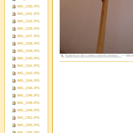
IMG_1330.JPG
IMG_1331.JPG
IMG_1332.JPG
IMG_1335.JPG
IMG_1337.JPG
IMG_1338.JPG
IMG_1339.JPG
Kattintson ide a teljes méretű képhez...
—
Mére
IMG_1340.JPG
Dokumentummal
IMG_1341.JPG
kapcsolatos
tevékenységek
IMG_1342.JPG
IMG_1344.JPG
IMG_1345.JPG
IMG_1346.JPG
IMG_1348.JPG
IMG_1349.JPG
IMG_1352.JPG
IMG_1355.JPG
IMG_1356.JPG