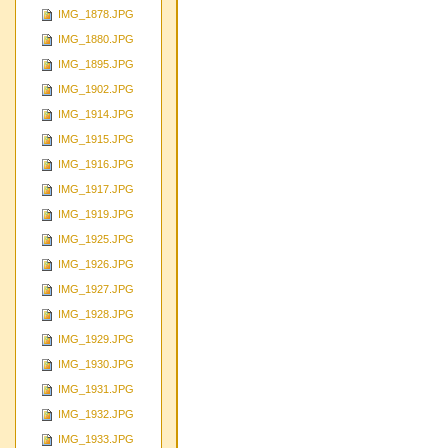
IMG_1878.JPG
IMG_1880.JPG
IMG_1895.JPG
IMG_1902.JPG
IMG_1914.JPG
IMG_1915.JPG
IMG_1916.JPG
IMG_1917.JPG
IMG_1919.JPG
IMG_1925.JPG
IMG_1926.JPG
IMG_1927.JPG
IMG_1928.JPG
IMG_1929.JPG
IMG_1930.JPG
IMG_1931.JPG
IMG_1932.JPG
IMG_1933.JPG