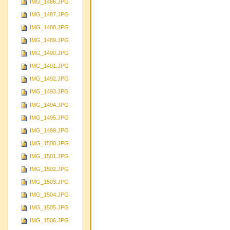
IMG_1486.JPG
IMG_1487.JPG
IMG_1488.JPG
IMG_1489.JPG
IMG_1490.JPG
IMG_1491.JPG
IMG_1492.JPG
IMG_1493.JPG
IMG_1494.JPG
IMG_1495.JPG
IMG_1499.JPG
IMG_1500.JPG
IMG_1501.JPG
IMG_1502.JPG
IMG_1503.JPG
IMG_1504.JPG
IMG_1505.JPG
IMG_1506.JPG