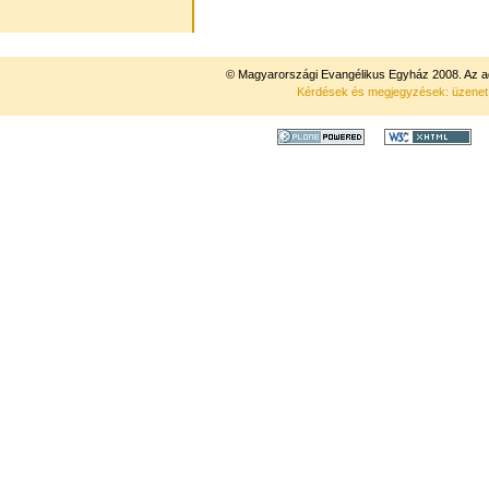
© Magyarországi Evangélikus Egyház 2008. Az ad
Kérdések és megjegyzések: üzene