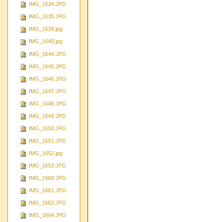
IMG_1634.JPG
IMG_1635.JPG
IMG_1639.jpg
IMG_1640.jpg
IMG_1644.JPG
IMG_1645.JPG
IMG_1646.JPG
IMG_1647.JPG
IMG_1648.JPG
IMG_1649.JPG
IMG_1650.JPG
IMG_1651.JPG
IMG_1652.jpg
IMG_1653.JPG
IMG_1660.JPG
IMG_1661.JPG
IMG_1662.JPG
IMG_1664.JPG