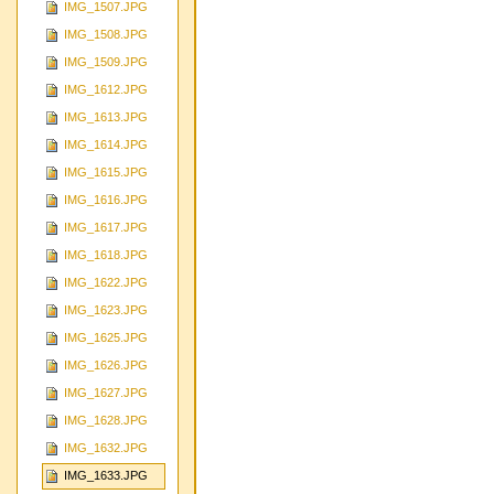
IMG_1507.JPG
IMG_1508.JPG
IMG_1509.JPG
IMG_1612.JPG
IMG_1613.JPG
IMG_1614.JPG
IMG_1615.JPG
IMG_1616.JPG
IMG_1617.JPG
IMG_1618.JPG
IMG_1622.JPG
IMG_1623.JPG
IMG_1625.JPG
IMG_1626.JPG
IMG_1627.JPG
IMG_1628.JPG
IMG_1632.JPG
IMG_1633.JPG