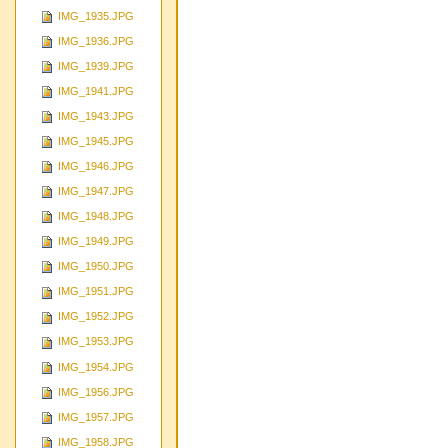
IMG_1935.JPG
IMG_1936.JPG
IMG_1939.JPG
IMG_1941.JPG
IMG_1943.JPG
IMG_1945.JPG
IMG_1946.JPG
IMG_1947.JPG
IMG_1948.JPG
IMG_1949.JPG
IMG_1950.JPG
IMG_1951.JPG
IMG_1952.JPG
IMG_1953.JPG
IMG_1954.JPG
IMG_1956.JPG
IMG_1957.JPG
IMG_1958.JPG