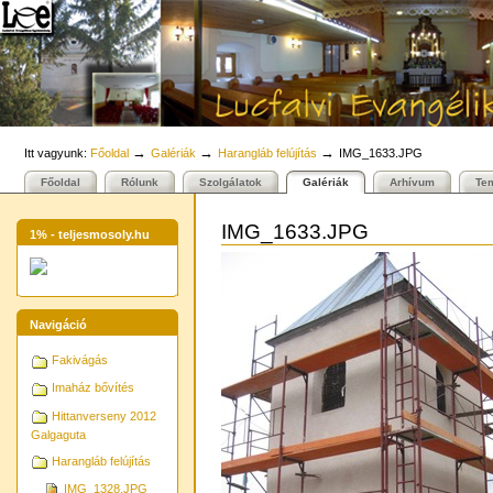
Személyes
Bekezdések
Tovább
eszközök
a
tartalomhoz
|
Ugrás
a
navigációhoz
→
→
→
Itt vagyunk:
Főoldal
Galériák
Harangláb felújítás
IMG_1633.JPG
Főoldal
Rólunk
Szolgálatok
Galériák
Arhívum
Te
IMG_1633.JPG
1% - teljesmosoly.hu
Navigáció
Fakivágás
Imaház bővítés
Hittanverseny 2012
Galgaguta
Harangláb felújítás
IMG_1328.JPG