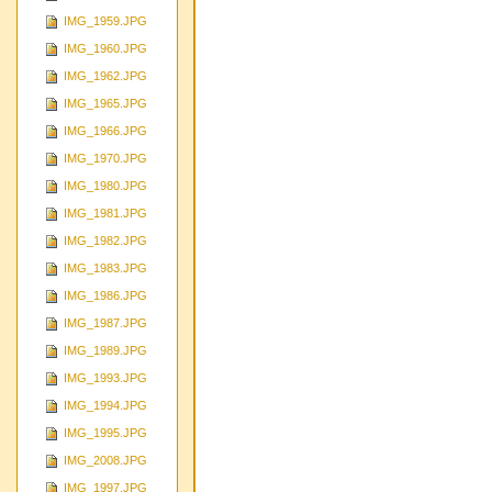
IMG_1959.JPG
IMG_1960.JPG
IMG_1962.JPG
IMG_1965.JPG
IMG_1966.JPG
IMG_1970.JPG
IMG_1980.JPG
IMG_1981.JPG
IMG_1982.JPG
IMG_1983.JPG
IMG_1986.JPG
IMG_1987.JPG
IMG_1989.JPG
IMG_1993.JPG
IMG_1994.JPG
IMG_1995.JPG
IMG_2008.JPG
IMG_1997.JPG