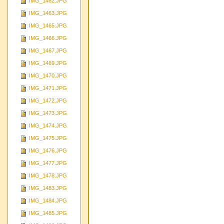
IMG_1462.JPG
IMG_1463.JPG
IMG_1465.JPG
IMG_1466.JPG
IMG_1467.JPG
IMG_1469.JPG
IMG_1470.JPG
IMG_1471.JPG
IMG_1472.JPG
IMG_1473.JPG
IMG_1474.JPG
IMG_1475.JPG
IMG_1476.JPG
IMG_1477.JPG
IMG_1478.JPG
IMG_1483.JPG
IMG_1484.JPG
IMG_1485.JPG