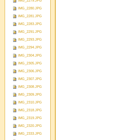
IMG_2279.JPG
IMG_2280.JPG
IMG_2281.JPG
IMG_2283.JPG
IMG_2291.JPG
IMG_2293.JPG
IMG_2294.JPG
IMG_2304.JPG
IMG_2305.JPG
IMG_2306.JPG
IMG_2307.JPG
IMG_2308.JPG
IMG_2309.JPG
IMG_2310.JPG
IMG_2318.JPG
IMG_2319.JPG
IMG_2320.JPG
IMG_2333.JPG