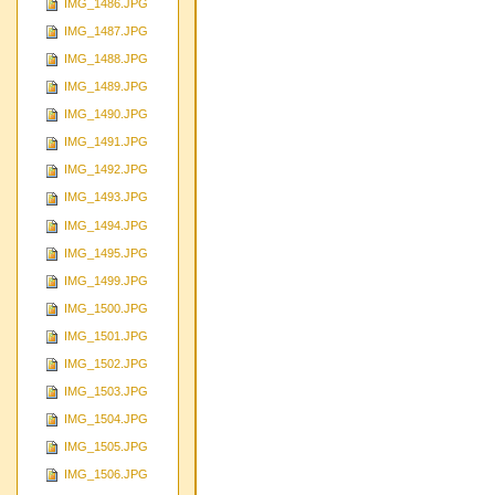
IMG_1486.JPG
IMG_1487.JPG
IMG_1488.JPG
IMG_1489.JPG
IMG_1490.JPG
IMG_1491.JPG
IMG_1492.JPG
IMG_1493.JPG
IMG_1494.JPG
IMG_1495.JPG
IMG_1499.JPG
IMG_1500.JPG
IMG_1501.JPG
IMG_1502.JPG
IMG_1503.JPG
IMG_1504.JPG
IMG_1505.JPG
IMG_1506.JPG