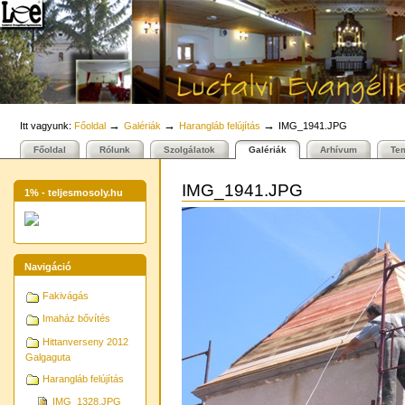
Személyes
Bekezdések
Tovább
eszközök
a
tartalomhoz
|
Ugrás
a
navigációhoz
→
→
→
Itt vagyunk:
Főoldal
Galériák
Harangláb felújítás
IMG_1941.JPG
Főoldal
Rólunk
Szolgálatok
Galériák
Arhívum
Te
IMG_1941.JPG
1% - teljesmosoly.hu
Navigáció
Fakivágás
Imaház bővítés
Hittanverseny 2012
Galgaguta
Harangláb felújítás
IMG_1328.JPG