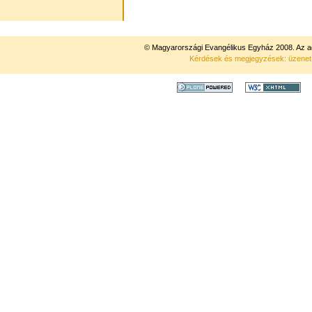
© Magyarországi Evangélikus Egyház 2008. Az ad
Kérdések és megjegyzések: üzene