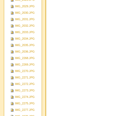
IMG_2029.JPG
IMG_2030.JPG
IMG_2031.JPG
IMG_2032.JPG
IMG_2033.JPG
IMG_2034.JPG
IMG_2035.JPG
IMG_2036.JPG
IMG_2268.JPG
IMG_2269.JPG
IMG_2270.JPG
IMG_2271.JPG
IMG_2272.JPG
IMG_2273.JPG
IMG_2274.JPG
IMG_2275.JPG
IMG_2277.JPG