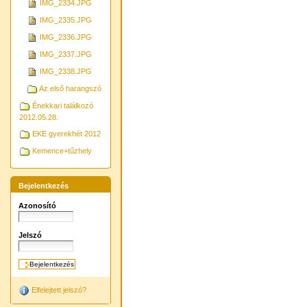
IMG_2334.JPG
IMG_2335.JPG
IMG_2336.JPG
IMG_2337.JPG
IMG_2338.JPG
Az első harangszó
Énekkari találkozó
2012.05.28.
EKE gyerekhét 2012
Kemence+tűzhely
Bejelentkezés
Azonosító
Jelszó
Elfelejtett jelszó?