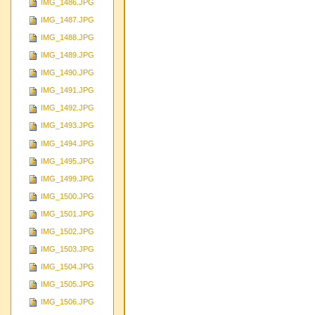
IMG_1486.JPG
IMG_1487.JPG
IMG_1488.JPG
IMG_1489.JPG
IMG_1490.JPG
IMG_1491.JPG
IMG_1492.JPG
IMG_1493.JPG
IMG_1494.JPG
IMG_1495.JPG
IMG_1499.JPG
IMG_1500.JPG
IMG_1501.JPG
IMG_1502.JPG
IMG_1503.JPG
IMG_1504.JPG
IMG_1505.JPG
IMG_1506.JPG