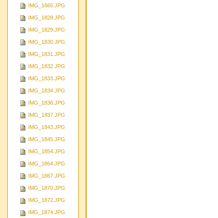
IMG_1665.JPG
IMG_1828.JPG
IMG_1829.JPG
IMG_1830.JPG
IMG_1831.JPG
IMG_1832.JPG
IMG_1833.JPG
IMG_1834.JPG
IMG_1836.JPG
IMG_1837.JPG
IMG_1843.JPG
IMG_1845.JPG
IMG_1854.JPG
IMG_1864.JPG
IMG_1867.JPG
IMG_1870.JPG
IMG_1872.JPG
IMG_1874.JPG