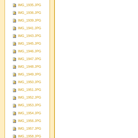
IMG_1935.JPG
IMG_1936.JPG
IMG_1939.JPG
IMG_1941.JPG
IMG_1943.JPG
IMG_1945.JPG
IMG_1946.JPG
IMG_1947.JPG
IMG_1948.JPG
IMG_1949.JPG
IMG_1950.JPG
IMG_1951.JPG
IMG_1952.JPG
IMG_1953.JPG
IMG_1954.JPG
IMG_1956.JPG
IMG_1957.JPG
IMG_1958.JPG