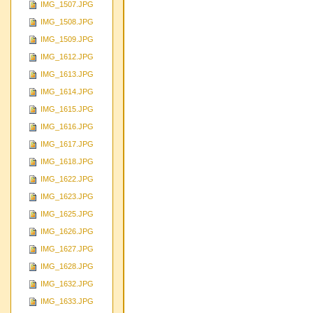
IMG_1507.JPG
IMG_1508.JPG
IMG_1509.JPG
IMG_1612.JPG
IMG_1613.JPG
IMG_1614.JPG
IMG_1615.JPG
IMG_1616.JPG
IMG_1617.JPG
IMG_1618.JPG
IMG_1622.JPG
IMG_1623.JPG
IMG_1625.JPG
IMG_1626.JPG
IMG_1627.JPG
IMG_1628.JPG
IMG_1632.JPG
IMG_1633.JPG