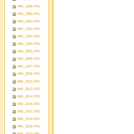
IMG_1998.JPG
IMG_1999.JPG
IMG_2000.JPG
IMG_2002.JPG
IMG_2003.JPG
IMG_2004.JPG
IMG_2005.JPG
IMG_2006.JPG
IMG_2007.JPG
IMG_2009.JPG
IMG_2010.JPG
IMG_2013.JPG
IMG_2014.JPG
IMG_2016.JPG
IMG_2017.JPG
IMG_2018.JPG
IMG_2019.JPG
IMG_2020.JPG