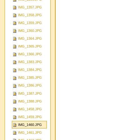
IMG_1357.JPG
IMG_1358.JPG
IMG_1359.JPG
IMG_1360.JPG
IMG_1364.JPG
IMG_1365.JPG
IMG_1366.JPG
IMG_1383.JPG
IMG_1384.JPG
IMG_1385.JPG
IMG_1386.JPG
IMG_1387.JPG
IMG_1388.JPG
IMG_1458.JPG
IMG_1459.JPG
IMG_1460.JPG
IMG_1461.JPG