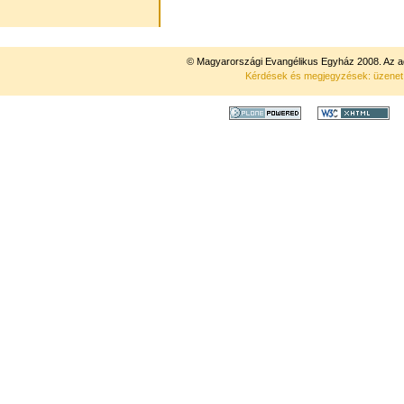
© Magyarországi Evangélikus Egyház 2008. Az ad
Kérdések és megjegyzések: üzene