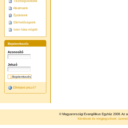
Tisztségviselőink
Alkalmaink
Épületeink
Elérhetőségeink
Isten háta mögött
Bejelentkezés
Azonosító
Jelszó
Elfelejtett jelszó?
© Magyarországi Evangélikus Egyház 2008. Az ad
Kérdések és megjegyzések: üzene