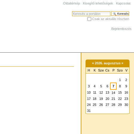
Oldaltérkép
Kisegítő lehetőségek
Kapcsolat
Keresés
Csak az aktuális részben
Haladó keresés
Bejelentkezés
«
2026. augusztus
»
H
K
Sze
Cs
P
Szo
V
augusztus
1
2
3
4
5
6
7
8
9
10
11
12
13
15
16
14
17
18
19
20
21
22
23
24
25
26
27
28
29
30
31