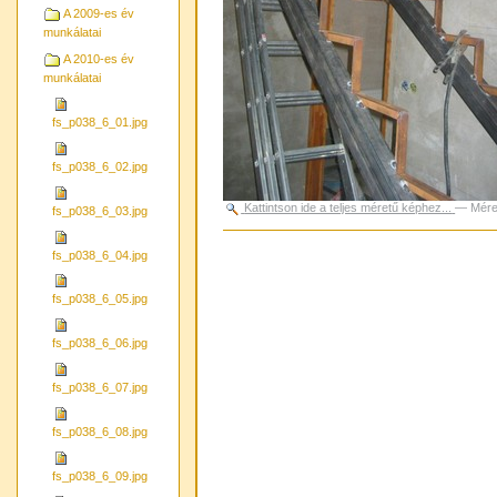
A 2009-es év
munkálatai
A 2010-es év
munkálatai
fs_p038_6_01.jpg
fs_p038_6_02.jpg
Kattintson ide a teljes méretű képhez...
—
Mére
fs_p038_6_03.jpg
Dokumentummal
kapcsolatos
fs_p038_6_04.jpg
tevékenységek
fs_p038_6_05.jpg
fs_p038_6_06.jpg
fs_p038_6_07.jpg
fs_p038_6_08.jpg
fs_p038_6_09.jpg