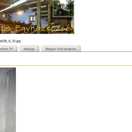
_p038_9_32.jpg
mplom TV
Napiige
Magyar Falu program