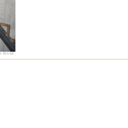
t
:
66.5 kB