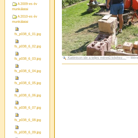
A 2009-es év
munkálatai
A 2010-es év
munkálatai
fs_p038_6_01.jpg
fs_p038_6_02.jpg
Kattintson ide a teljes méretű képhez...
—
Mére
fs_p038_6_03.jpg
Dokumentummal
kapcsolatos
fs_p038_6_04.jpg
tevékenységek
fs_p038_6_05.jpg
fs_p038_6_06.jpg
fs_p038_6_07.jpg
fs_p038_6_08.jpg
fs_p038_6_09.jpg