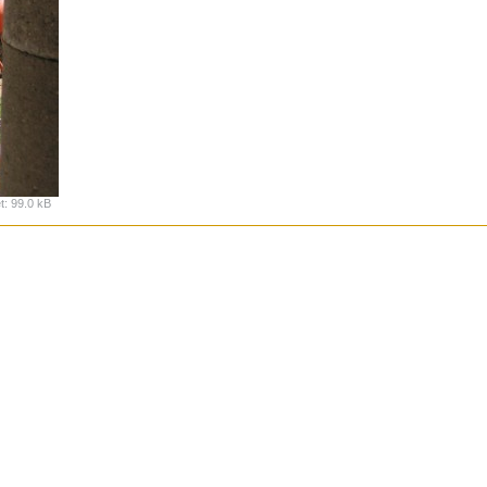
t
:
99.0 kB