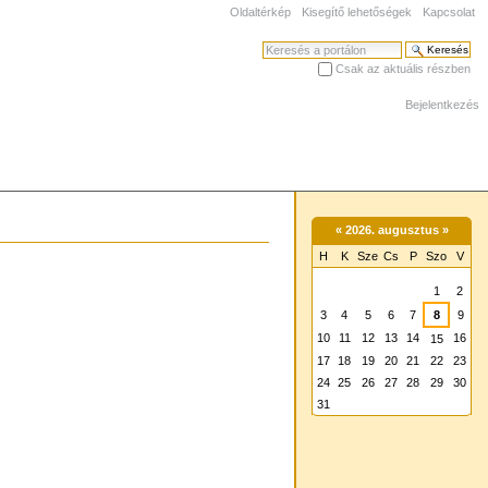
Oldaltérkép
Kisegítő lehetőségek
Kapcsolat
Keresés
Csak az aktuális részben
Haladó keresés
Bejelentkezés
«
2026. augusztus
»
H
K
Sze
Cs
P
Szo
V
augusztus
1
2
3
4
5
6
7
8
9
10
11
12
13
14
16
15
17
18
19
20
21
22
23
24
25
26
27
28
29
30
31