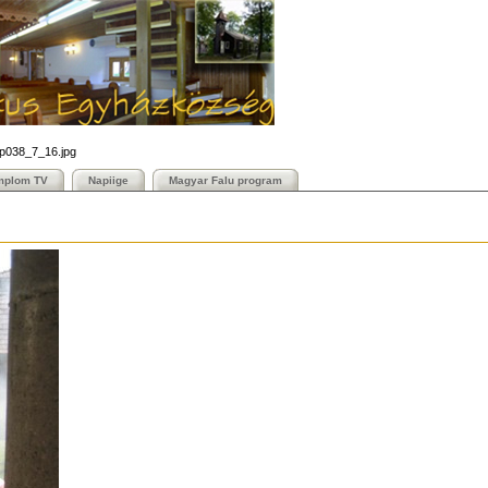
_p038_7_16.jpg
mplom TV
Napiige
Magyar Falu program