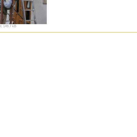
t
:
149.7 kB