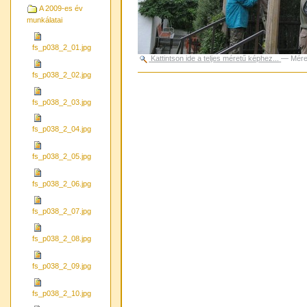
A 2009-es év
munkálatai
fs_p038_2_01.jpg
Kattintson ide a teljes méretű képhez...
—
Mére
fs_p038_2_02.jpg
Dokumentummal
kapcsolatos
tevékenységek
fs_p038_2_03.jpg
fs_p038_2_04.jpg
fs_p038_2_05.jpg
fs_p038_2_06.jpg
fs_p038_2_07.jpg
fs_p038_2_08.jpg
fs_p038_2_09.jpg
fs_p038_2_10.jpg