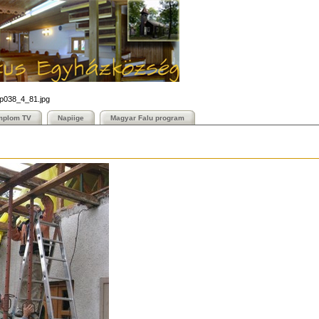
_p038_4_81.jpg
mplom TV
Napiige
Magyar Falu program