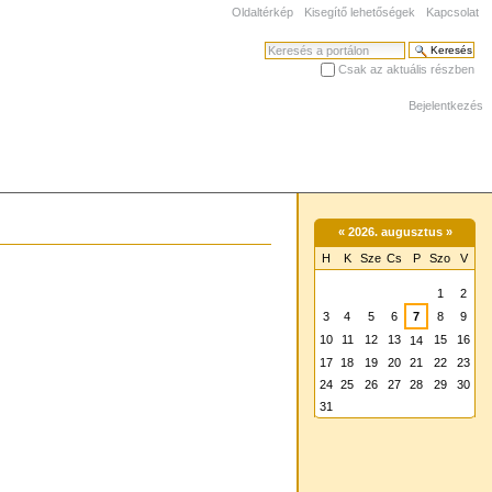
Oldaltérkép
Kisegítő lehetőségek
Kapcsolat
Keresés
Csak az aktuális részben
Haladó keresés
Bejelentkezés
«
2026. augusztus
»
H
K
Sze
Cs
P
Szo
V
augusztus
1
2
3
4
5
6
7
8
9
10
11
12
13
15
16
14
17
18
19
20
21
22
23
24
25
26
27
28
29
30
31