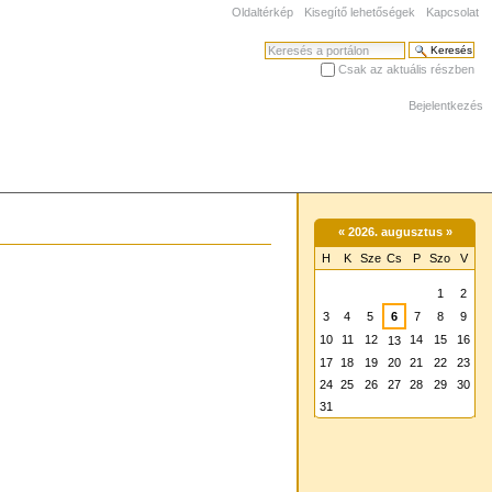
Oldaltérkép
Kisegítő lehetőségek
Kapcsolat
Keresés
Csak az aktuális részben
Haladó keresés
Bejelentkezés
«
2026. augusztus
»
H
K
Sze
Cs
P
Szo
V
augusztus
1
2
3
4
5
6
7
8
9
10
11
12
14
15
16
13
17
18
19
20
21
22
23
24
25
26
27
28
29
30
31