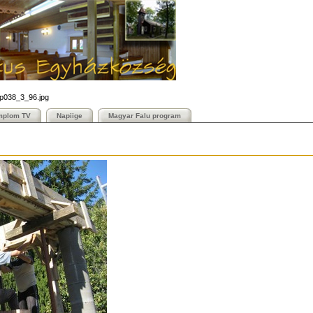
_p038_3_96.jpg
mplom TV
Napiige
Magyar Falu program