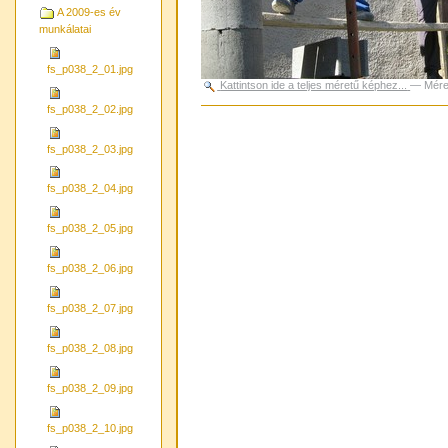
A 2009-es év
munkálatai
fs_p038_2_01.jpg
Kattintson ide a teljes méretű képhez...
—
Mére
fs_p038_2_02.jpg
Dokumentummal
kapcsolatos
tevékenységek
fs_p038_2_03.jpg
fs_p038_2_04.jpg
fs_p038_2_05.jpg
fs_p038_2_06.jpg
fs_p038_2_07.jpg
fs_p038_2_08.jpg
fs_p038_2_09.jpg
fs_p038_2_10.jpg