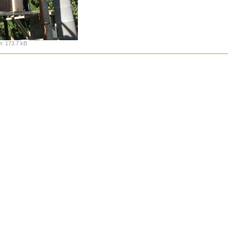
t
:
173.7 kB