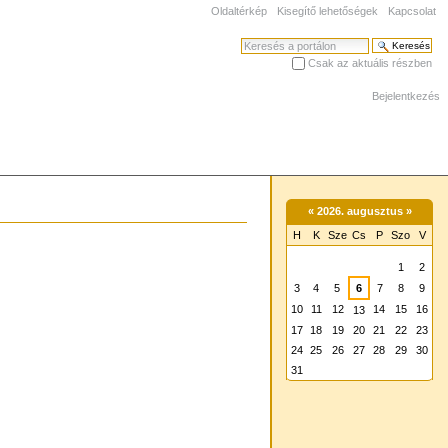
Oldaltérkép
Kisegítő lehetőségek
Kapcsolat
Keresés
Csak az aktuális részben
Haladó keresés
Bejelentkezés
«
2026. augusztus
»
H
K
Sze
Cs
P
Szo
V
augusztus
1
2
3
4
5
6
7
8
9
10
11
12
14
15
16
13
17
18
19
20
21
22
23
24
25
26
27
28
29
30
31