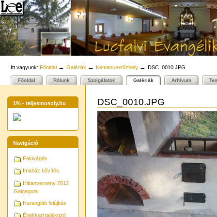
Személyes
Bekezdések
Tovább
eszközök
a
tartalomhoz
|
Ugrás
a
navigációhoz
→
→
→
Itt vagyunk:
Főoldal
Galériák
Kemence+tűzhely
DSC_0010.JPG
Főoldal
Rólunk
Szolgálatok
Galériák
Arhívum
Te
DSC_0010.JPG
1% - teljesmosoly.hu
Navigáció
Fakivágás
Imaház bővítés
Hittanverseny 2012
Galgaguta
Harangláb felújítás
Énekkari találkozó