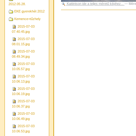
Kattintson ide a teljes méretű képhez...
—
Mére
2012.05.28.
EKE gyerekhét 2012
Dokumentummal
kapcsolatos
Kemence+tűzhely
tevékenységek
2015-07-03
07.40.45.jpg
2015-07-03
08.01.15.jpg
2015-07-03
08.49.34.jpg
2015-07-03
10.05.57.jpg
2015-07-03
10.06.13.jpg
2015-07-03
10.06.19.jpg
2015-07-03
10.06.37.jpg
2015-07-03
10.06.49.jpg
2015-07-03
10.06.53.jpg