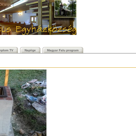
mplom TV
Napiige
Magyar Falu program