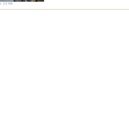
t
:
3.8 MB