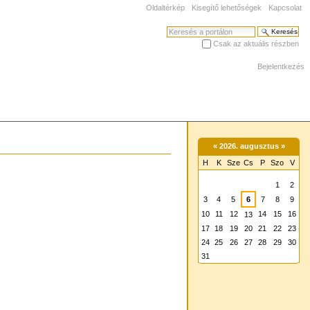
Oldaltérkép
Kisegítő lehetőségek
Kapcsolat
Keresés
Csak az aktuális részben
Haladó keresés
Bejelentkezés
«
2026. augusztus
»
H
K
Sze
Cs
P
Szo
V
augusztus
1
2
3
4
5
6
7
8
9
10
11
12
14
15
16
13
17
18
19
20
21
22
23
24
25
26
27
28
29
30
31