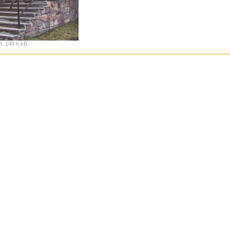
t
:
149.6 kB