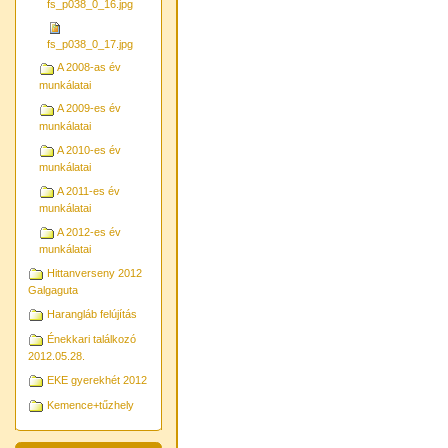
fs_p038_0_16.jpg
fs_p038_0_17.jpg
A 2008-as év
munkálatai
A 2009-es év
munkálatai
A 2010-es év
munkálatai
A 2011-es év
munkálatai
A 2012-es év
munkálatai
Hittanverseny 2012
Galgaguta
Harangláb felújítás
Énekkari találkozó
2012.05.28.
EKE gyerekhét 2012
Kemence+tűzhely