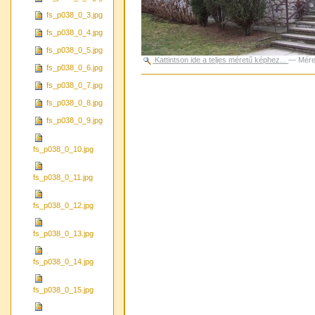
fs_p038_0_3.jpg
fs_p038_0_4.jpg
fs_p038_0_5.jpg
Kattintson ide a teljes méretű képhez...
—
Mére
fs_p038_0_6.jpg
Dokumentummal
fs_p038_0_7.jpg
kapcsolatos
tevékenységek
fs_p038_0_8.jpg
fs_p038_0_9.jpg
fs_p038_0_10.jpg
fs_p038_0_11.jpg
fs_p038_0_12.jpg
fs_p038_0_13.jpg
fs_p038_0_14.jpg
fs_p038_0_15.jpg