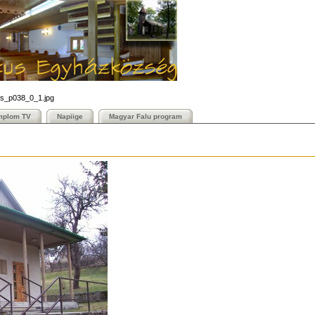
fs_p038_0_1.jpg
mplom TV
Napiige
Magyar Falu program