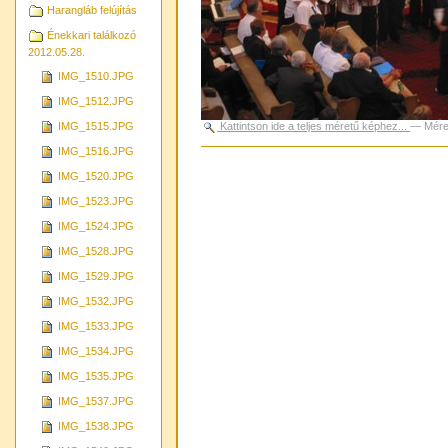
Harangláb felújítás
Énekkari találkozó
2012.05.28.
IMG_1510.JPG
IMG_1512.JPG
IMG_1515.JPG
Kattintson ide a teljes méretű képhez...
—
Mére
IMG_1516.JPG
Dokumentummal
kapcsolatos
IMG_1520.JPG
tevékenységek
IMG_1523.JPG
IMG_1524.JPG
IMG_1528.JPG
IMG_1529.JPG
IMG_1532.JPG
IMG_1533.JPG
IMG_1534.JPG
IMG_1535.JPG
IMG_1537.JPG
IMG_1538.JPG