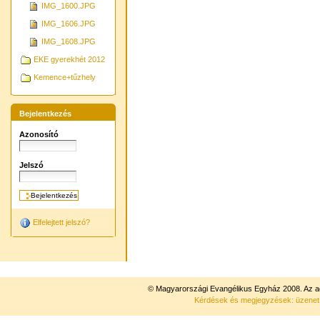
IMG_1600.JPG
IMG_1606.JPG
IMG_1608.JPG
EKE gyerekhét 2012
Kemence+tűzhely
Bejelentkezés
Azonosító
Jelszó
Elfelejtett jelszó?
© Magyarországi Evangélikus Egyház 2008. Az ad
Kérdések és megjegyzések: üzene