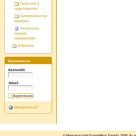
Karácsony 2.
napja képekben
Gyerekkarácsony
képekben
A karácsonyi
ünnepek
videófelvételei
Szilveszter
Bejelentkezés
Azonosító
Jelszó
Elfelejtett jelszó?
© Magyarországi Evangélikus Egyház 2008. Az ad