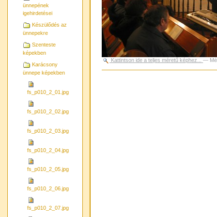
ünnepének
igehirdetései
Készülődés az
ünnepekre
Szenteste
képekben
Kattintson ide a teljes méretű képhez...
—
Mé
Karácsony
ünnepe képekben
Dokumentummal
kapcsolatos
tevékenységek
fs_p010_2_01.jpg
fs_p010_2_02.jpg
fs_p010_2_03.jpg
fs_p010_2_04.jpg
fs_p010_2_05.jpg
fs_p010_2_06.jpg
fs_p010_2_07.jpg