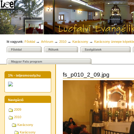
Személyes
Bekezdések
Tovább
Ol
eszközök
a
tartalomhoz
|
Ugrás
a
navigációhoz
→
→
→
→
Itt vagyunk:
Főoldal
Arhívum
2010
Karácsony
Karácsony ünnepe képekb
Főoldal
Rólunk
Szolgálatok
Magyar Falu program
fs_p010_2_09.jpg
1% - teljesmosoly.hu
Navigáció
2009
2010
Karácsony
Karácsony